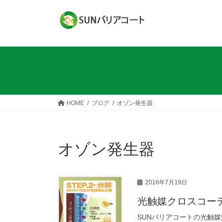
コ
ナ
ン
ビ
テ
ゲ
ン
ー
ツ
シ
へ
ョ
ス
ン
キ
に
ッ
移
HOME
ブログ
オゾン発生器
プ
動
オゾン発生器
2016年7月19日
光触媒クロスコー
SUNバリアコートの光触