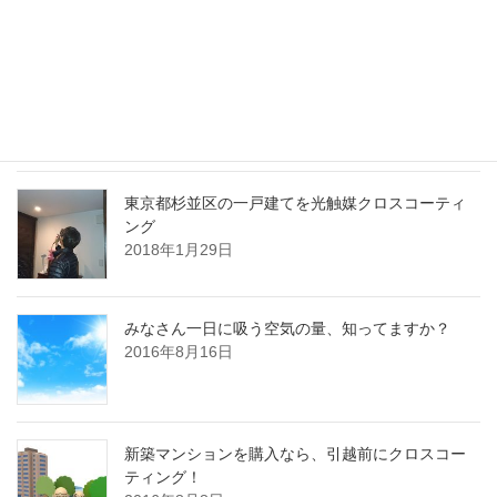
ペ
ペ
の
最近の投稿
ー
ー
ペ
ジ
ジ
川崎市多摩区のマンションを光触媒クロスコーテ
ー
ィング
ジ
2018年3月19日
送
り
東京都杉並区の一戸建てを光触媒クロスコーティ
ング
2018年1月29日
みなさん一日に吸う空気の量、知ってますか？
2016年8月16日
新築マンションを購入なら、引越前にクロスコー
ティング！